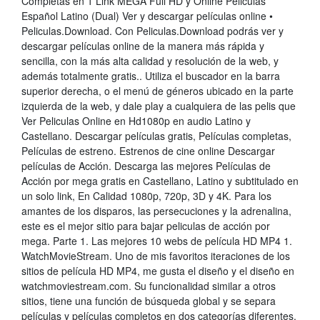
Completas en 1 Link MEGA Full HD y Online Peliculas
Español Latino (Dual) Ver y descargar películas online •
Peliculas.Download. Con Peliculas.Download podrás ver y
descargar películas online de la manera más rápida y
sencilla, con la más alta calidad y resolución de la web, y
además totalmente gratis.. Utiliza el buscador en la barra
superior derecha, o el menú de géneros ubicado en la parte
izquierda de la web, y dale play a cualquiera de las pelis que
Ver Peliculas Online en Hd1080p en audio Latino y
Castellano. Descargar películas gratis, Películas completas,
Películas de estreno. Estrenos de cine online Descargar
películas de Acción. Descarga las mejores Películas de
Acción por mega gratis en Castellano, Latino y subtitulado en
un solo link, En Calidad 1080p, 720p, 3D y 4K. Para los
amantes de los disparos, las persecuciones y la adrenalina,
este es el mejor sitio para bajar peliculas de acción por
mega. Parte 1. Las mejores 10 webs de película HD MP4 1.
WatchMovieStream. Uno de mis favoritos iteraciones de los
sitios de película HD MP4, me gusta el diseño y el diseño en
watchmoviestream.com. Su funcionalidad similar a otros
sitios, tiene una función de búsqueda global y se separa
películas y películas completos en dos categorías diferentes.