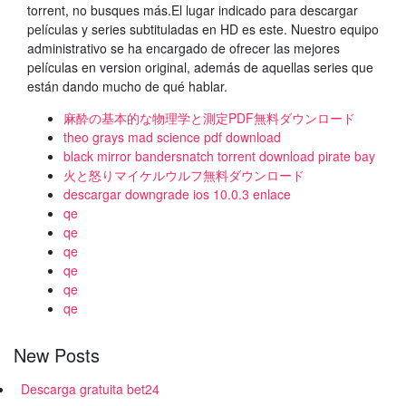
torrent, no busques más.El lugar indicado para descargar
películas y series subtituladas en HD es este. Nuestro equipo
administrativo se ha encargado de ofrecer las mejores
películas en version original, además de aquellas series que
están dando mucho de qué hablar.
麻酔の基本的な物理学と測定PDF無料ダウンロード
theo grays mad science pdf download
black mirror bandersnatch torrent download pirate bay
火と怒りマイケルウルフ無料ダウンロード
descargar downgrade ios 10.0.3 enlace
qe
qe
qe
qe
qe
qe
New Posts
Descarga gratuita bet24